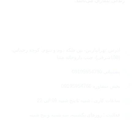
زندگی بیماران می‌باشد.
تماس با ما
آدرس :تهرانپارس، بین فلکه دوم و سوم، کوچه رحمانی،
(188شرقی)، جنب داروخانه مینا
پشتیبانی 09195954780
بخش مشاوره 09195954780
ساعات کاری : شنبه تا پنج شنبه 09 الی 22
فعالیت : روزهای یکشنبه، سه شنبه و پنج شنبه