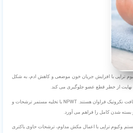
وم تراپی با افزایش جریان خون موضعی و کاهش ادم، به شکل
 نهایت از خطر قطع عضو جلوگیری می کند.
زخم بستر یا زخم های فشاری اغلب در نواحی استخوانی بدن افراد کم تحرک ایجاد می شود و معمولاً دارای بافت نکروتیک فراوان هستند. NPWT با تخلیه مستمر ترشحات و
 بسته شدن کامل را فراهم می آورد.
سیستم وکیوم تراپی با اعمال مکش مداوم، ترشحات حاوی باکتری