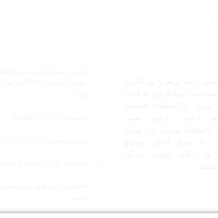
 ما
تماس با ما
آدرس :تهرانپارس، بین فلکه
صی زخم ترنم با بهره‌گیری
کوچه رحمانی، 
مجرب، درمانگران حرفه‌ای
مینا
نوین، ارائه‌دهنده خدمات
م دیابتی، زخم بستر،
پشتیبانی 09195954780
زخم‌های مزمن در تهران
بخش مشاوره 09195954780
 ما حفظ اندام، تسریع
 و ارتقای کیفیت زندگی
ساعات کاری : شنبه تا پنج شنبه 09 ا
باشد.
فعالیت : روزهای یکشنبه، سه
شنبه