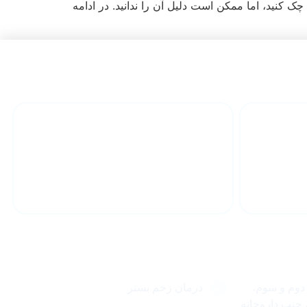
 کنید، اما ممکن است دلیل آن را ندانید. در ادامه
درمان فوری در کمترین
ن
زمان
مقالات مهم
 دوم و سوم،
درمان زخم بستر
(188شرقی)، جنب داروخانه