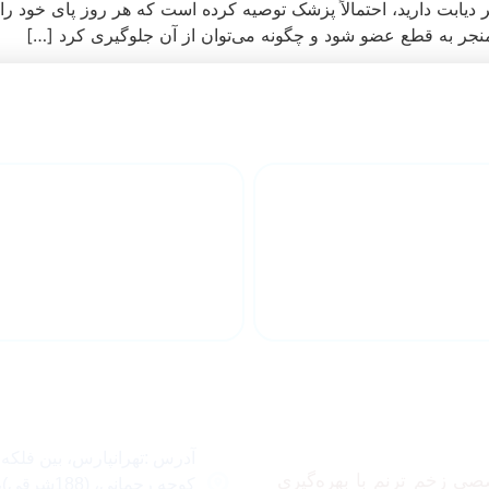
ابت دارید، احتمالاً پزشک توصیه کرده است که هر روز پای خود را چک
منجر به قطع عضو شود و چگونه می‌توان از آن جلوگیری کرد […]
واع زخم در منزل
مشاوره آنلای
 ما
تماس با ما
آدرس :تهرانپارس، بین فلکه
صی زخم ترنم با بهره‌گیری
کوچه رحمانی، 