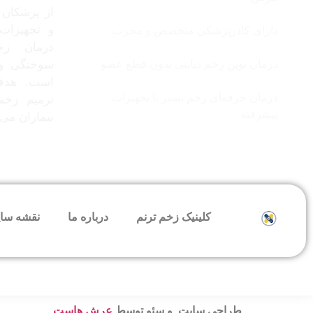
از پزشکان 
و تجهیزات 
دارای کادرپزشکی متخصص و مجرب
درمان زخ
درمان نوین زخم دیابتی بدون قطع عضو
سوختگی و 
است. هدف
درمان حرفه‌ای زخم بستر با تجهیزات
ترمیم زخم
پیشرفته
بیماران می‌
کلینیک زخم ترنم
درباره ما
نقشه سا
طراحی سایت و سئو توسط
عرش هاست