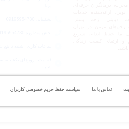
مجرب، درمانگران حرفه‌ای
مینا
نوین، ارائه‌دهنده خدمات
م دیابتی، زخم بستر،
پشتیبانی 09195954780
زخم‌های مزمن در تهران
بخش مشاوره 09195954780
 ما حفظ اندام، تسریع
 و ارتقای کیفیت زندگی
ساعات کاری : شنبه تا پنج شنبه 09 ا
باشد.
فعالیت : روزهای یکشنبه، سه
شنبه
یت
تماس با ما
سیاست حفظ حریم خصوصی کاربران