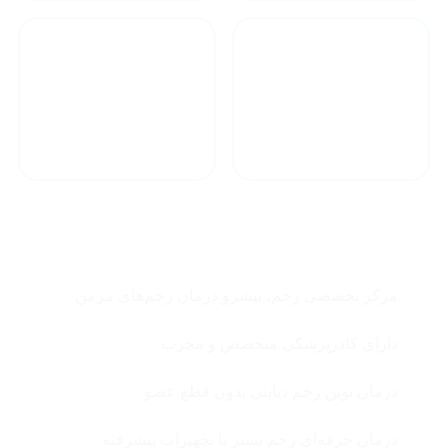
درمان فوری در
مشاوره آنلاین
کمترین زمان
چرا زخم ترنم ؟
مرکز تخصصی زخم، پیشرو درمان زخم‌های مزمن
دارای کادرپزشکی متخصص و مجرب
درمان نوین زخم دیابتی بدون قطع عضو
درمان حرفه‌ای زخم بستر با تجهیزات پیشرفته