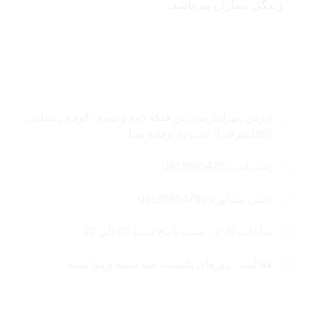
زندگی بیماران می‌باشد.
تماس با ما
آدرس :تهرانپارس، بین فلکه دوم و سوم، کوچه رحمانی،
(188شرقی)، جنب داروخانه مینا
پشتیبانی 09195954780
بخش مشاوره 09195954780
ساعات کاری : شنبه تا پنج شنبه 09 الی 22
فعالیت : روزهای یکشنبه، سه شنبه و پنج شنبه