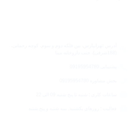
تماس با ما
آدرس :تهرانپارس، بین فلکه دوم و سوم، کوچه رحمانی،
(188شرقی)، جنب داروخانه مینا
پشتیبانی 09195954780
بخش مشاوره 09195954780
ساعات کاری : شنبه تا پنج شنبه 09 الی 22
فعالیت : روزهای یکشنبه، سه شنبه و پنج شنبه
مقالات مهم