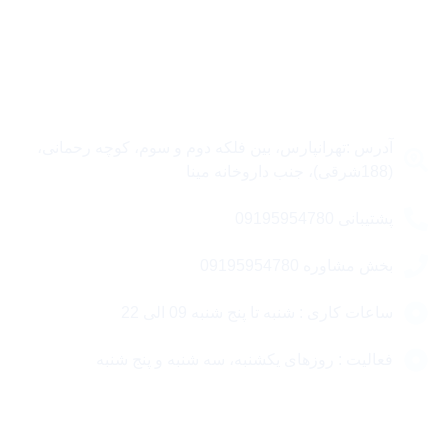
تماس با ما
آدرس :تهرانپارس، بین فلکه دوم و سوم، کوچه رحمانی،
(188شرقی)، جنب داروخانه مینا
پشتیبانی 09195954780
بخش مشاوره 09195954780
ساعات کاری : شنبه تا پنج شنبه 09 الی 22
فعالیت : روزهای یکشنبه، سه شنبه و پنج شنبه
مقالات مهم