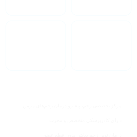
مجرب پزشکی
زخم در منزل
درمان فوری در
مشاوره آنلاین
کمترین زمان
چرا زخم ترنم ؟
مرکز تخصصی زخم، پیشرو درمان زخم‌های مزمن
دارای کادرپزشکی متخصص و مجرب
درمان نوین زخم دیابتی بدون قطع عضو