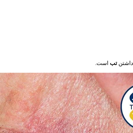
 داشتن
تب
است.